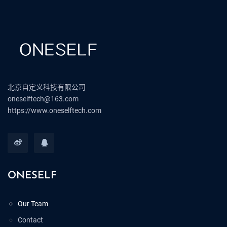
北京自定义科技有限公司
oneselftech@163.com
https://www.oneselftech.com
ONESELF
Our Team
Contact