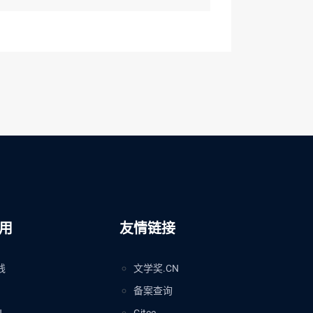
用
友情链接
线
文学奖.CN
备案查询
N
Gitee