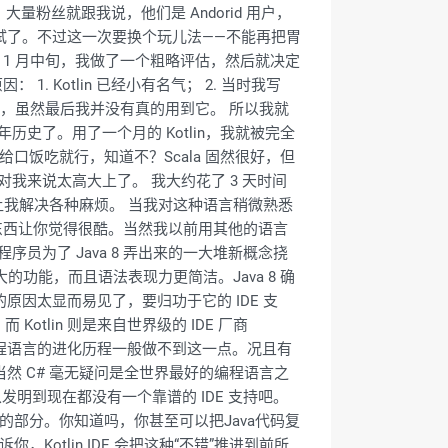
，大量粉丝就跟我说，他们是 Andorid 用户，
尝试了。不过这一次要换个玩儿法——不能再把胃
 在 1 月中旬，我做了一个粗略评估，然后就决定
因： 1. Kotlin 已经小有名气； 2. 当时我写
起了我的兴趣，虽然最后我并没有真的用到它。 所以我就
 多年历史了。用了一个月的 Kotlin，我就被完全
给口饭吃就行，知道不？Scala 固然很好，但
言对我来说太高大上了。 我大约花了 3 天时间
以让我解决各种麻烦。 当我对这种语言稍微熟悉
的东西让你觉得很酷。当然我以前用其他的语言
序员为了 Java 8 弄出来的一大堆新概念挠
现更强大的功能，而且语法表现力更简洁。Java 8 确
原因太显而易见了，要归功于它的 IDE 支
Kotlin 则是来自世界级的 IDE 厂商
持呢？编程语言的进化历程一般做不到这一点。况且有
，当然 C# 毫无疑问是全世界最好的编程语言之
言从发明到现在都没有一个靠谱的 IDE 支持吧。
没写完的部分。你知道吗，你甚至可以把Java代码复
你，Kotlin IDE 会把这种“不错”推进到前所