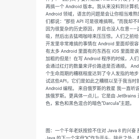
再搞一个 Android 版本。我从来没料到计
Android 领域，语言的问题是会让你相当
们都说：“那些 API 可是很难搞啊。”而我却
因为很复杂的历史原因，并且也没人在意——造成
吸，然后出去猛喝咖啡来压压惊。人们之前给我的告
开发里非常难搞的事情在 Android 里面却很容易。Prod
有太多 Android 里面有的东西在 iOS
加粗的但是！在写 Android 程序的时候
会通过红灯的数量来评价路途是否通顺。 Android 
个生命周期的糟糕程度达到了令人发指的地步，好吧其
试这些API，它们是如此之糟糕以至于我当
Android 编程。 来自俄罗斯的救星 我一直听
族俄罗斯。更具体一点儿，它是由 JetBrains 
色，紫色和黑色混合的暗色“Darcula”主题。
图：一个千年老妖按捺不住对 Java 8 的兴奋 
Java 的下一个字母“K”作为开头。除此之外