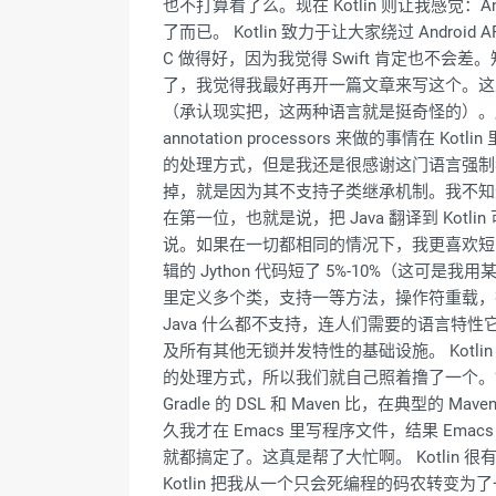
也不打算看了么。现在 Kotlin 则让我感觉：A
了而已。 Kotlin 致力于让大家绕过 Andro
C 做得好，因为我觉得 Swift 肯定也不会差。知
了，我觉得我最好再开一篇文章来写这个。这里我就提一下
（承认现实把，这两种语言就是挺奇怪的）。所以你学
annotation processors 来做的事情在 Ko
的处理方式，但是我还是很感谢这门语言强制我去思
掉，就是因为其不支持子类继承机制。我不知道
在第一位，也就是说，把 Java 翻译到 Kot
说。如果在一切都相同的情况下，我更喜欢短的程
辑的 Jython 代码短了 5%-10%（这可是
里定义多个类，支持一等方法，操作符重载，
Java 什么都不支持，连人们需要的语言特性它都不做。
及所有其他无锁并发特性的基础设施。 Kotli
的处理方式，所以我们就自己照着撸了一个。” K
Gradle 的 DSL 和 Maven 比，在典型的
久我才在 Emacs 里写程序文件，结果 Emacs
就都搞定了。这真是帮了大忙啊。 Kotlin 很
Kotlin 把我从一个只会死编程的码农转变