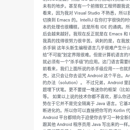
未有的地步。甚至有一个前微软工程师跟我说：“我本以为
看来，因为我对 Visual Studio 不熟悉
切换到 Emacs 的。IntelliJ 在
本的处理也很糟糕，这是所有 IDE 的通病。所以 
后会越来越好。我现在反正就是在 Emacs 和 
我真的找得很努力很辛苦。讽刺的是，在我放弃了以后，
杀手锏 这年头新生编程语言几乎很难产生什
给“不可能”划定界限很难。但是计算机语言的
就必须有一个“杀手级”的应用。这门语言需
前看来，我们上面所说的杀手级应用——也就是我们上
壳，这只会让你去诅咒 Android 这个平台。An
的办法（solution）。 不过兄弟，Android
题埋下伏笔。更不要提一堆迷你的框架（比如 Lyft 的 
等。 如果以上说的技术你都不喜欢，那么你还可
势在于它并不是完全隔离于 Java 语言。它基本上是
断进化的。所以你可以直接把你写的 Kotlin
Android 平台都倾向于迫使你去学习一种全
跟其他 Android 程序员用 Java 写出来的