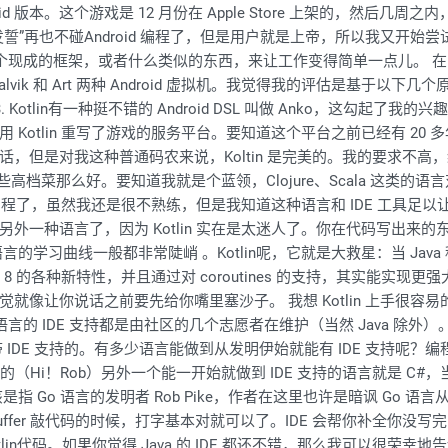
 版本。这个游戏是 12 月份在 Apple Store 上架的，然后几周之内
誓”再也不碰Android 编程了，但是用户就是上帝，所以我又开始
。我需要有个现成的框架，或者什么类似的东西，来让工作变得简单一点儿。
Dalvik 和 Art 两种 Android 虚拟机。我觉得我的评估是基于以下几个原
3. Kotlin有一种挺不错的 Android DSL 叫做 Anko，这勾
内，我用 Kotlin 重写了游戏的服务平台。要知道这个平台之前已经有 20
坏话，但是对我这种普通码农来说，Koltin 是完美的。我的要求不高，
档菜那么好。要知道我就是个蓝领，Clojure、Scala 这类的语
正式编程了，虽然我还是很不熟练，但是我知道这种语言和 IDE 工具足
外一种语言了，因为 Kotlin 实在是太迷人了。你在代码写出来
学习曲线一般都非常陡峭 。Kotlin呢，它就是大救星：当 Java 程
 Java 8 的各种新特性，并且通过对 coroutines 的支持，其实能实
像让你说话之前要先给你嘴里塞沙子。 我想 Kotlin 上手很容易的
 语言的 IDE 支持都是由社区的几个志愿者在维护（当然 Java 除外）。而 
开始就是自带 IDE 支持的。有多少语言能做到从发明伊始就能有 IDE 支
的（Hi！Rob）另外一个能一开始就做到 IDE 支持的语言就是 C#
指 Go 语言的发明者 Rob Pike，作者在这里也许是暗讽 Go 语
in buffer 敲代码的时候，打字基本对就可以了。IDE 会帮你补全你
lin代码。如果你觉得 Java 的 IDE 都还不错，那么我可以很荣幸地告诉