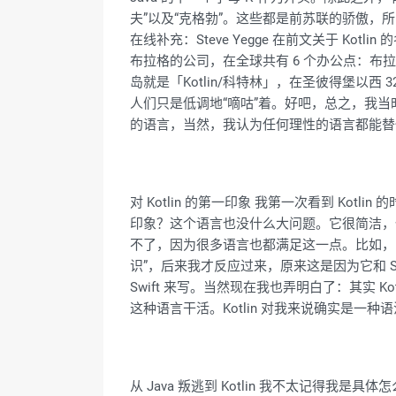
夫”以及“克格勃”。这些都是前苏联的骄傲，所
在线补充：Steve Yegge 在前文关于 Ko
布拉格的公司，在全球共有 6 个办公点：
岛就是「Kotlin/科特林」，在圣彼得堡以西 
人们只是低调地“嘀咕”着。好吧，总之，我当时看
的语言，当然，我认为任何理性的语言都能替代 
对 Kotlin 的第一印象 我第一次看到 K
印象？这个语言也没什么大问题。它很简洁，
不了，因为很多语言也都满足这一点。比如，Rus
识”，后来我才反应过来，原来这是因为它和 Swi
Swift 来写。当然现在我也弄明白了：其实 Kot
这种语言干活。Kotlin 对我来说确实是
从 Java 叛逃到 Kotlin 我不太记得我