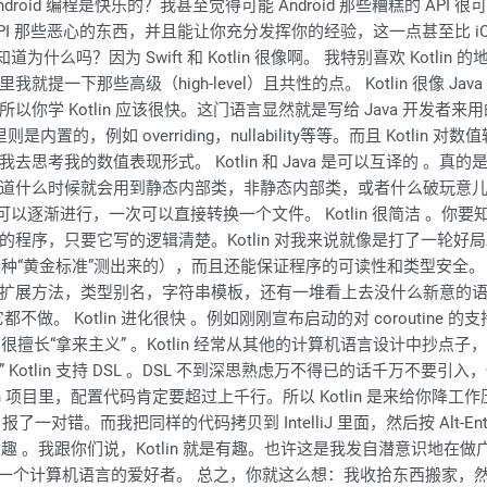
ndroid 编程是快乐的？我甚至觉得可能 Android 那些糟糕的 API
id API 那些恶心的东西，并且能让你充分发挥你的经验，这一点甚至比 iOS
道为什么吗？因为 Swift 和 Kotlin 很像啊。 我特别喜欢 Kot
那些高级（high-level）且共性的点。 Kotlin 很像 Java 。它
 Kotlin 应该很快。这门语言显然就是写给 Java 开发者来用的。 
tlin 里则是内置的，例如 overriding，nullability等等。而且 Kot
考我的数值表现形式。 Kotlin 和 Java 是可以互译的 。真的
什么时候就会用到静态内部类，非静态内部类，或者什么破玩意儿类。Ko
lin 可以逐渐进行，一次可以直接转换一个文件。 Kotlin 很简洁 
序，只要它写的逻辑清楚。Kotlin 对我来说就像是打了一轮好局。平
我用某种“黄金标准”测出来的），而且还能保证程序的可读性和类型安全。 Kot
扩展方法，类型别名，字符串模板，还有一堆看上去没什么新意的
 Kotlin 进化很快 。例如刚刚宣布启动的对 coroutine 的支持，将会
n 很擅长“拿来主义” 。Kotlin 经常从其他的计算机语言设计中抄点
otlin 支持 DSL 。DSL 不到深思熟虑万不得已的话千万不要引入
 Maven 项目里，配置代码肯定要超过上千行。所以 Kotlin 是来给你降工作压
 报了一对错。而我把同样的代码拷贝到 IntelliJ 里面，然后按 Alt-
有趣 。我跟你们说，Kotlin 就是有趣。也许这是我发自潜意识地在做
为了一个计算机语言的爱好者。 总之，你就这么想：我收拾东西搬家，然后