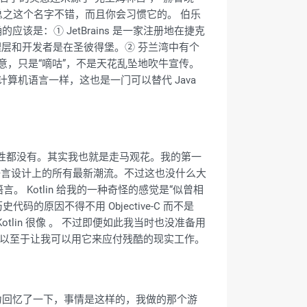
。总之这个名字不错，而且你会习惯它的。 伯乐
的应该是：① JetBrains 是一家注册地在捷克
理层和开发者是在圣彼得堡。② 芬兰湾中有个
）”。注意，只是“嘀咕”，不是天花乱坠地吹牛宣传。
种计算机语言一样，这也是一门可以替代 Java
点可能性都没有。其实我也就是走马观花。我的第一
语言设计上的所有最新潮流。不过这也没什么大
 Kotlin 给我的一种奇怪的感觉是“似曾相
码的原因不得不用 Objective-C 而不是
 Kotlin 很像 。 不过即便如此我当时也没准备用
度，以至于让我可以用它来应付残酷的现实工作。
。 我努力回忆了一下，事情是这样的，我做的那个游