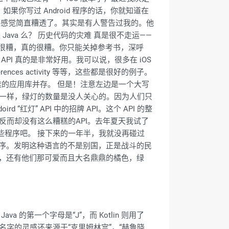
果你写过 Android 程序的话，你就知道在
爷，那感觉简直糟透了。其实是有人警告过我的。他
ava 么？ 历史代码的灾难 真是很不走运——
，真的很糟，真的很糟。你只能关掉参考书，深呼
API 真的是非常好用。我可以说，很多在 iOS
ferences activity 等等，这些都是很好的例子。
和优雅的应用库并存。 但是！注意左边是一个大写
红灯一样，绿灯的数量是没人关心的。因为人们只
 “红灯” API 中的招牌 API。这个 API 的整
iOS 反而却没有这么糟糕的API。去年夏天我试了
些程序吧。 接下来的一年半，我就没再碰过
oid 程序。发明这种语言的不是别国，正是战斗的民
ij IDEA，还有他们那可爱而且大名鼎鼎的橘色，绿
a 的第一个字母是“J”，而 Kotlin 则用了
个名字的灵感还来源于“克里姆林宫”，“赫鲁晓