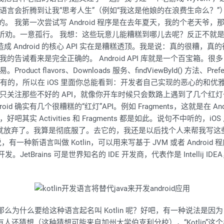
算机语言会折腾到让我“思考人生”（例如“我这是他娘的在浪费生命么？”）如
难熬的。 我第一次尝试写 Android 程序是在去年夏天，我的个老天
不听劝。一意孤行。 我想：这些玩意儿能糟糕到哪儿去呢？反正不就是 J
 Android 的核心 API 实在是糟糕透顶。我是说：真的很糟
诫看来是完全正确的。 Android API 库就是一个百宝箱。很多 
uct flavors、Downloads 服务、findViewById() 方法、Pre
 里面是诶有的，所以在 iOS 里面你总能看到：开发者自己实现的恶心的
，人们只关注那些不好的 API，就像你开车时候只会数路上遇到了几个
确实有几个很糟糕的“红灯”API。例如 Fragments，这就是在 Andoird
实 Activities 和 Fragments 都是如此。说句不中听的，
时就放弃了。我算是彻底服了。去它的，我还是以后找个人来帮我写这
说，有一种新语言叫做 Kotlin，可以用来写基于 JVM 或者 Andr
开发。JetBrains 可是世界知名的 IDE 开发商，代表作是 Intell
那么为什么要给这种语言起名叫 Kotlin 呢？好吧，有一种说法是因为 Jav
，有人还猜想（这种猜想可能来自加州大学伯克利分校），“Kotlin”这