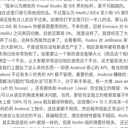
微软的 Visual Studio 是 IDE 界的标杆，是不可超越的。但是我
，所以我在这里只是引用他说的话。不过我认为 IntelliJ IDEA 至少和
你打字很快的时候还是有点儿反应不过来。如果你打字总是只打一半儿的话，
IDE 和 Emacs 你都是需要用到的。不幸的是，目前 Emcacs 对
IntelliJ 之间来回切换。目前还算是 OK。 就是这样了。我曾经花了大
这种东西居然出来了。去看看吧。Kudos 对 JetBrains 来说，是
么巨大影响力。不是说现在没有新语言产生了，相反是每年都有质量
市场已经非常饱和了。如果要让一个新的语言能够大火（而且这个规律在过
要绑定一个平台，让大家都非常迫切地区使用这个平台，这才能促进大
面扯了这么多的东西——却是 Android 恶心的 API。每当你顺着 A
droid 不论有多少优秀的 API 都不管用，重要的是，Android 糟
 里面解决问题的“现成办法”可是不少。对于新手来说，有一大堆 Java anno
Scoop）。还有那些和 Android（Java）完全独立的框架：React Nat
以从语言的角度来解决问题。当然，那些完全独立的框架是基于特定语言的
 100% 可与 Java 相互翻译转换的。这很像C++ 与 C 的关系一样（
 代码扔到 Android 工程中，连目录都不用改，然后程序就能正常
新的语言以及对应的平台，其编程范式，理念和特性都各不相同。Kotlin 
一样。其实其底层的 API 都是一样的，但是 Kotlin 组织得要好很多。 