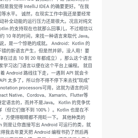
觉得 IntelliJ IDEA 的确要更好。”在我
 VS 是同等水平。 诚然，在现实工作中我还是要经常
那么自动补全动能的运行压力还是很大。况且对纯文
 Kotlin 的支持现在也就那么回事儿，不过相信以
约 10 年的时间，来找一种语言来取代 Java。
一个惊艳的成就。 Android：Kotlin 的
不错的新语言产生，但是然并卵，没人用！要
去 10 到 20 年都成立），那么这个语言
家学习这门语言以便在这个平台上编程。 就目
ndroid 路线往下走，一遇到 API 就会卡
糕的 API 太多了，所以你不得不停下来去找”现成”
tation processors可用，这就为语言的问
ive、Cordova、Xamarin、Flutter等
，而并不是Java。 Kotlin 的竞争优
但它们做不到 100% ）。Kotlin 也是在不
运行了，方便得眼睛都不用眨一下。 其他种类的
则是让你直接写出 Android 可运行的类，就
还记得我去年夏天把 Android 编程书扔了然后再