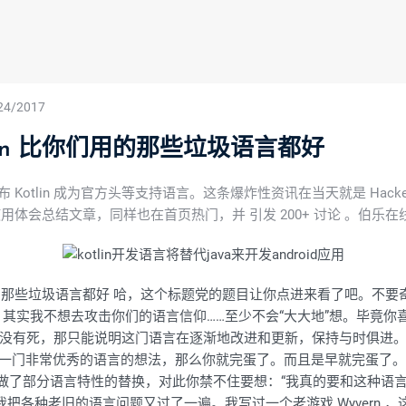
24/2017
lin 比你们用的那些垃圾语言都好
上宣布 Kotlin 成为官方头等支持语言。这条爆炸性资讯在当天就是 Hac
lin 的使用体会总结文章，同样也在首页热门，并 引发 200+ 讨论 。伯
lin 比你们用的那些垃圾语言都好 哈，这个标题党的题目让你点进来看了
，其实我不想去攻击你们的语言信仰……至少不会“大大地”想。毕竟
没有死，那只能说明这门语言在逐渐地改进和更新，保持与时俱进。
a 曾经是一门非常优秀的语言的想法，那么你就完蛋了。而且是早就完蛋
仅仅是做了部分语言特性的替换，对此你禁不住要想：“我真的要和这种语言
发了，我把各种老旧的语言问题又过了一遍。我写过一个老游戏 Wyvern 