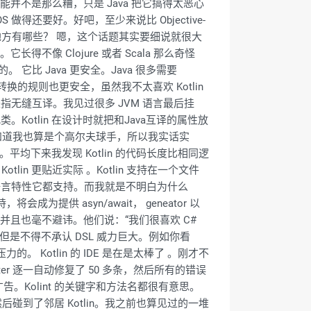
 很可能并不是那么糟，只是 Java 把它搞得太恶心
 做得还要好。好吧，至少来说比 Objective-
lin 的地方有哪些？ 嗯，这个话题其实要细说就很大
长得不像 Clojure 或者 Scala 那么奇怪
它比 Java 更安全。Java 很多需要
lin 对数值转换的规则也更安全，虽然我不太喜欢 Kotlin
是指无缝互译。我见过很多 JVM 语言最后挂
tlin 在设计时就把和Java互译的属性放
。你要知道我也算是个高尔夫球手，所以我实话实
均下来我发现 Kotlin 的代码长度比相同逻
lin 更贴近实际 。Kotlin 支持在一个文件
语言特性它都支持。而我就是不明白为什么
成为提供 asyn/await， geneator 以
子，并且也毫不避讳。他们说：“我们很喜欢 C#
，但是不得不承认 DSL 威力巨大。例如你看
力的。 Kotlin 的 IDE 是在是太棒了 。刚才不
Enter 逐一自动修复了 50 多条，然后所有的错误
广告。Kolint 的关键字和方法名都很有意思。
碰到了邻居 Kotlin。我之前也算见过的一堆