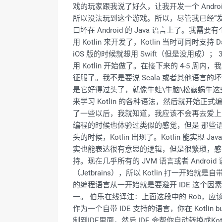
戏的玩家跟我说了好久，让我开发一个 Android
所以没法玩到这个游戏。所以，尽管我已经“发
口坏在 Android 的 Java 语言上了
用 Kotlin 来开发了，Kotlin 当时可同时支持 
iOS 版的时候就想用 Swift（但是没用成）； 
用 Kotlin 开始做了。在接下来的 4-5 周
征服了。我不是要说 Scala 或者其他语言的
是它好得过头了，就像牛蛙\牛脑\松露蜗牛这些高
来学习 Kotlin 的各种语法，然后就开始
了一些以后，我就知道，我应该不会再去爱上另
编程的时候也体验过类似的感觉，但是 那些语言的
头的时候，Kotlin 出现了。Kotlin 能实现
实也能表达很有意思的逻辑，但是很繁琐，感觉就
持。现在几乎所有的 JVM 语言或者 Android
（Jetbrains），所以 Kotlin 打一
的编程语言从一开始就是要避开 IDE 这个因素
一。 伯乐在线译注：上面这段中的 Rob，应该是
作为一个自带 IDE 支持的语言，你在 Kotl
制到IDE里面，然后 IDE 会帮你自动转换成Kot