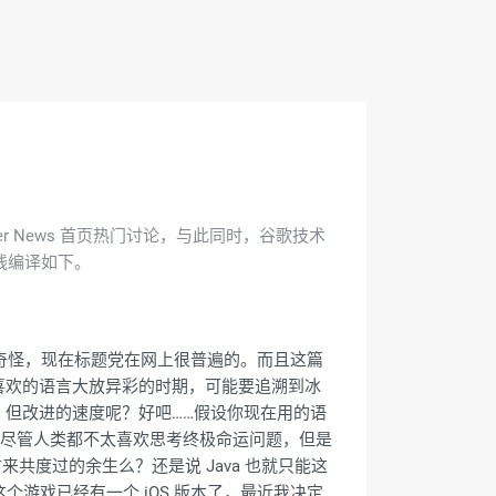
ker News 首页热门讨论，与此同时，谷歌技术
乐在线编译如下。
吧。不要奇怪，现在标题党在网上很普遍的。而且这篇
你喜欢的语言大放异彩的时期，可能要追溯到冰
 但改进的速度呢？好吧……假设你现在用的语
了。尽管人类都不太喜欢思考终极命运问题，但是
来共度过的余生么？还是说 Java 也就只能这
，这个游戏已经有一个 iOS 版本了，最近我决定