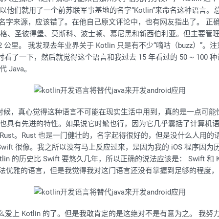
以他们就用了一个前苏联军事基地的名字“Kotlin”来命名这种语言
tlin 的名字来源，应该错了。在他自己原文评论中，也有网友指出了。 正确
布拉格、圣彼得堡、莫斯科、波士顿、慕尼黑和新西伯利亚。但主要管
32 公里。 我发现去年业界关于 Kotlin 只是有不少“嘀咕（buzz
了一下，然后就觉得这个语言和我过去 15 年看过的 50 ~ 100 
Java。
otlin 的时候，真心觉得这种语言不可能在现实生活中用到，真的是一
也具有先进的特性。如果说它时髦也行，因为它几乎囊括了计算机
t。Rust 也是一门健壮的，名字起得很好的，但是没什么人用的语言。
ft 很像。我之所以没有马上反应过来，是因为我的 iOS 程序因为历史代
lin 的历史比 Swift 要悠久几年，所以正确的说法应该是： Swift 和
一种语法优雅的语言，但是我觉得我对这门语言还没有掌握到足够的程
是具体怎么爱上 Kotlin 的了。但是我敢肯定的是这绝对不是有意为之