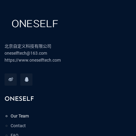
北京自定义科技有限公司
oneselftech@163.com
https://www.oneselftech.com
ONESELF
Our Team
Contact
FAQ